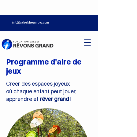
info@valsefdreambig.com
Si vous souhaitez offrir vos
Programme d'aire de
services et devenir un
jeux
partenaire de confiance de la
Fondation, communiquez avec
Créer des espaces joyeux
Véronnik Marcil.
où chaque enfant peut jouer,
apprendre et
rêver grand!