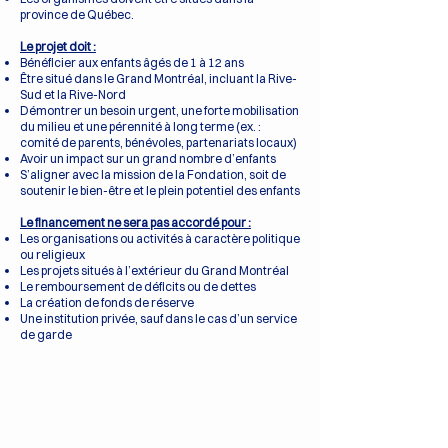
province de Québec.
Le projet doit :
Bénéficier aux enfants âgés de 1 à 12 ans
Être situé dans le Grand Montréal, incluant la Rive-
Sud et la Rive-Nord
Démontrer un besoin urgent, une forte mobilisation
du milieu et une pérennité à long terme (ex. :
comité de parents, bénévoles, partenariats locaux)
Avoir un impact sur un grand nombre d’enfants
S’aligner avec la mission de la Fondation, soit de
soutenir le bien-être et le plein potentiel des enfants
Le financement ne sera pas accordé pour :
Les organisations ou activités à caractère politique
ou religieux
Les projets situés à l’extérieur du Grand Montréal
Le remboursement de déficits ou de dettes
La création de fonds de réserve
Une institution privée, sauf dans le cas d’un service
de garde