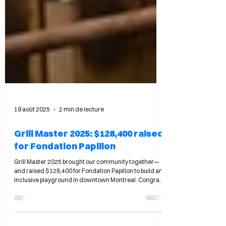
19 août 2025
2 min de lecture
Grill Master 2025: $128,400 raised
for Fondation Papillon
Grill Master 2025 brought our community together—
and raised $128,400 for Fondation Papillon to build an
inclusive playground in downtown Montreal. Congrats
to the Valnet winners and thank you to our finalists,
organizers, and gracious hosts.